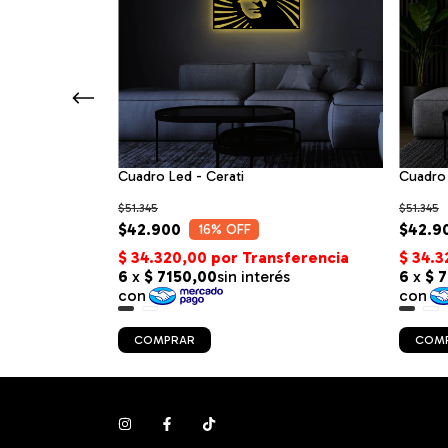
- Cuadro Led
Cuadro Led - Cerati
Cuadro 
$51.345
$51.345
$42.900
$42.9
16
% OFF
COMPRAR
COM