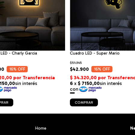
LED - Charly Garcia
Cuadro LED - Super Mario
$51.345
00
$42.900
16
% OFF
16
% OFF
PRAR
COMPRAR
Home
Ne