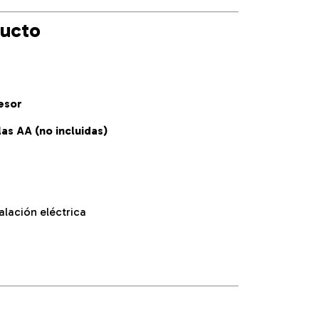
ducto
esor
las AA (no incluidas)
alación eléctrica