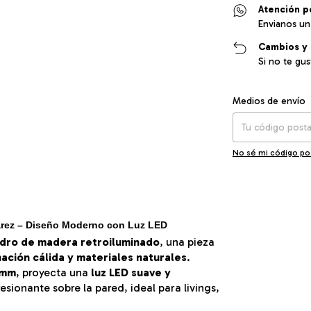
Atención p
Envianos un
Cambios y 
Si no te gu
Entregas para el CP
Medios de envío
No sé mi código po
arez – Diseño Moderno con Luz LED
dro de madera retroiluminado
, una pieza
nación cálida y materiales naturales
.
 mm
, proyecta una
luz LED suave y
sionante sobre la pared, ideal para livings,