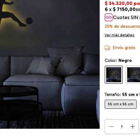
Cuotas SIN 
20% de descuent
Ver más detalles
Envío gratis
Color:
Negro
Tamaño:
55 cm x
55 cm x 55 cm