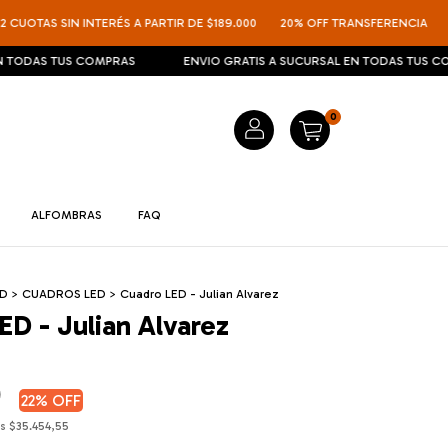
TAS SIN INTERÉS A PARTIR DE $189.000
20% OFF TRANSFERENCIA
12 CU
AS TUS COMPRAS
ENVIO GRATIS A SUCURSAL EN TODAS TUS COMPRA
0
ALFOMBRAS
FAQ
ED
>
CUADROS LED
>
Cuadro LED - Julian Alvarez
ED - Julian Alvarez
0
22
% OFF
os
$35.454,55