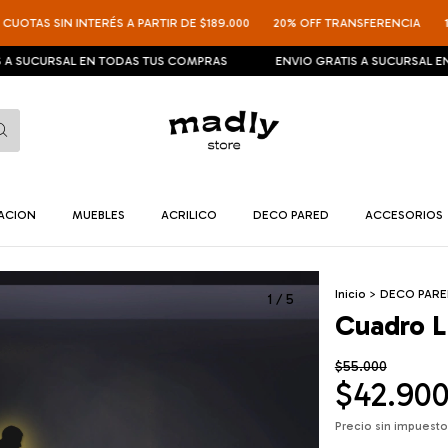
AS SIN INTERÉS A PARTIR DE $189.000
20% OFF TRANSFERENCIA
12 CUO
CURSAL EN TODAS TUS COMPRAS
ENVIO GRATIS A SUCURSAL EN TOD
NACION
MUEBLES
ACRILICO
DECO PARED
ACCESORIOS
Inicio
>
DECO PAR
1
/
5
Cuadro L
$55.000
$42.90
Precio sin impuest