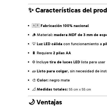
✨
Características del pro
🇦🇷
Fabricación 100% nacional
🪵 Material:
madera MDF de 3 mm de esp
💡
Luz LED cálida
con funcionamiento a
pi
🔋 Requiere
2 pilas AA
⚙️ Incluye
tira de luces LED
lista para usar
🧱
Listo para colgar
, sin necesidad de inst
🎨
Color:
negro mate
📐
Medidas totales:
55 cm x 55 cm
🌙
Ventajas