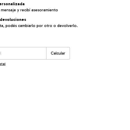
ersonalizada
 mensaje y recibí asesoramiento
devoluciones
sta, podés cambiarlo por otro o devolverlo.
:
Cambiar CP
Calcular
stal