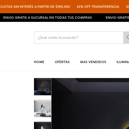
S SIN INTERÉS A PARTIR DE $189.000
20% OFF TRANSFERENCIA
12 CUOT
O GRATIS A SUCURSAL EN TODAS TUS COMPRAS
ENVIO GRATIS A SU
HOME
OFERTAS
MAS VENDIDOS
ILUMI