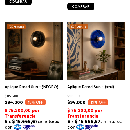
COMPRAR
COMPRAR
1
/
6
1
/
4
GRATIS
GRATIS
Aplique Pared Sun - {NEGRO}
Aplique Pared Sun - {azul}
$115.500
$115.500
$94.000
$94.000
19
% OFF
19
% OFF