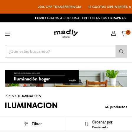
20% OFF TRANSFERENCIA
12 CUOTAS SIN INTERÉS A PARTIR DE $189.
ENVIO GRATIS A SUCURSAL EN TODAS TUS COMPRAS
ENVIO GRAT
0
Inicio
>
ILUMINACION
ILUMINACION
46 productos
Ordenar por:
Filtrar
Destacado