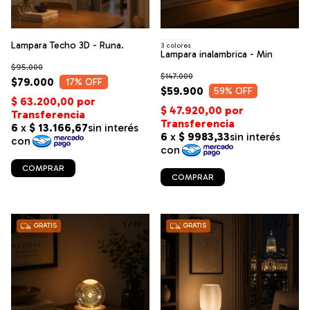
Lampara Techo 3D - Runa.
3 colores
Lampara inalambrica - Min
$95.000
$147.000
$79.000
17
% OFF
$59.900
59
% OFF
COMPRAR
COMPRAR
1
/
10
1
/
9
GRATIS
GRATIS