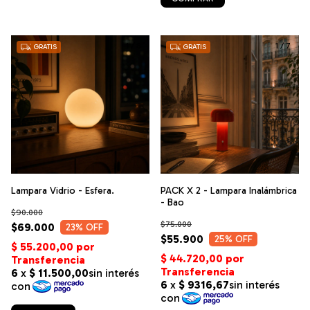
1
/
8
1
/
7
GRATIS
GRATIS
Lampara Vidrio - Esfera.
PACK X 2 - Lampara Inalámbrica
- Bao
$90.000
$75.000
$69.000
23
% OFF
$55.900
25
% OFF