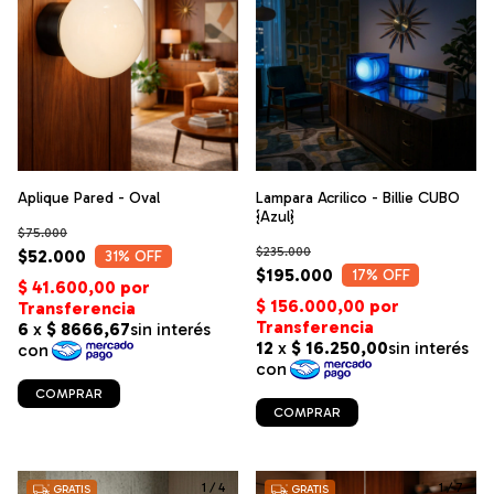
Aplique Pared - Oval
Lampara Acrilico - Billie CUBO
{Azul}
$75.000
$235.000
$52.000
31
% OFF
$195.000
17
% OFF
COMPRAR
COMPRAR
1
/
4
1
/
7
GRATIS
GRATIS