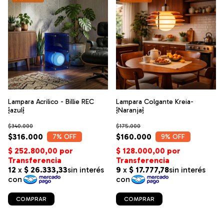
Lampara Acrilico - Billie REC
Lampara Colgante Kreia-
{azul}
{Naranja}
$340.000
$175.000
$316.000
$160.000
7
% OFF
9
% OFF
COMPRAR
COMPRAR