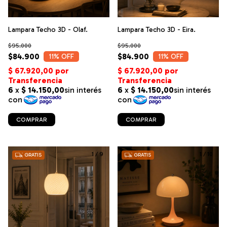
Lampara Techo 3D - Olaf.
Lampara Techo 3D - Eira.
$95.000
$95.000
$84.900
$84.900
11
% OFF
11
% OFF
COMPRAR
COMPRAR
1
/
9
1
/
10
GRATIS
GRATIS