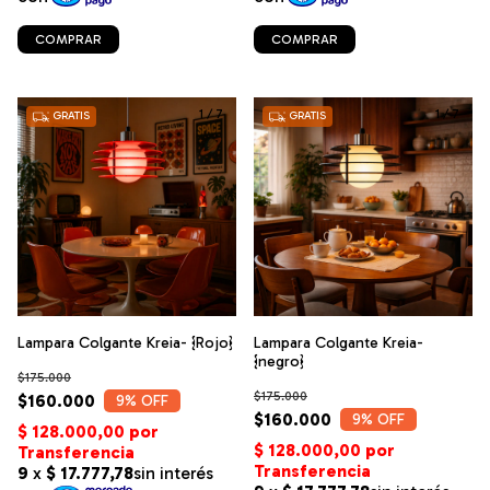
COMPRAR
COMPRAR
1
/
7
1
/
7
GRATIS
GRATIS
Lampara Colgante Kreia- {Rojo}
Lampara Colgante Kreia-
{negro}
$175.000
$175.000
$160.000
9
% OFF
$160.000
9
% OFF