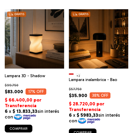
1
/
6
1
/
7
GRATIS
GRATIS
Lampara 3D - Shadow
+2
Lampara inalambrica - Bao
$99.750
$57.750
$83.000
17
% OFF
$35.900
38
% OFF
COMPRAR
COMPRAR