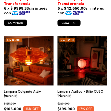
COMPRAR
COMPRAR
1
/
10
1
/
10
GRATIS
GRATIS
Lampara Colgante Attik-
Lampara Acrilico - Billie CUBO
{naranja}
{Naranja}
$125.000
$240.000
$105.000
$199.900
16
% OFF
17
% OFF