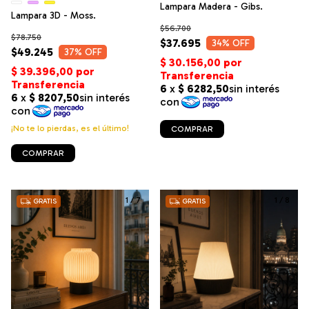
Lampara Madera - Gibs.
Lampara 3D - Moss.
$56.700
$78.750
$37.695
34
% OFF
$49.245
37
% OFF
¡No te lo pierdas, es el último!
COMPRAR
COMPRAR
1
/
7
1
/
8
GRATIS
GRATIS