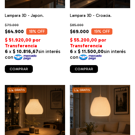
Lampara 3D - Japon.
Lampara 3D - Croacia.
$79.000
$85.000
$64.900
$69.000
18
% OFF
19
% OFF
COMPRAR
COMPRAR
1
/
8
1
/
8
GRATIS
GRATIS