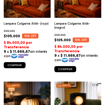
Lampara Colgante Attik- {rojo}
Lampara Colgante Attik-
{negro}
$125.000
$125.000
$105.000
16
% OFF
$105.000
16
% OFF
COMPRAR
COMPRAR
1
/
10
1
/
10
GRATIS
GRATIS