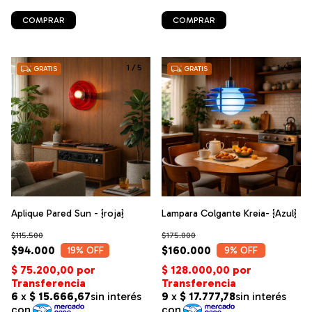
COMPRAR
COMPRAR
1
/
5
1
/
8
GRATIS
GRATIS
Aplique Pared Sun - {roja}
Lampara Colgante Kreia- {Azul}
$115.500
$175.000
$94.000
$160.000
19
% OFF
9
% OFF