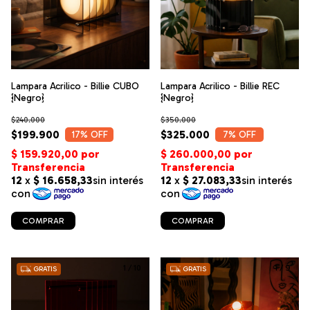
Lampara Acrilico - Billie CUBO
Lampara Acrilico - Billie REC
{Negro}
{Negro}
$240.000
$350.000
$199.900
$325.000
17
% OFF
7
% OFF
COMPRAR
COMPRAR
1
/
10
1
/
9
GRATIS
GRATIS