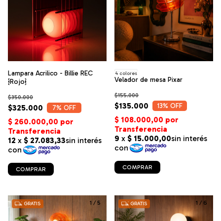
Lampara Acrilico - Billie REC
4 colores
Velador de mesa Pixar
{Rojo}
$155.000
$350.000
$135.000
13
% OFF
$325.000
7
% OFF
COMPRAR
COMPRAR
1
/
5
1
/
6
GRATIS
GRATIS