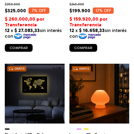
$350.000
$240.000
$325.000
$199.900
7
% OFF
17
% OFF
COMPRAR
COMPRAR
1
/
10
1
/
9
GRATIS
GRATIS