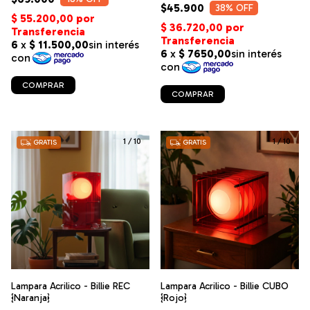
$45.900
38
% OFF
COMPRAR
COMPRAR
1
/
10
1
/
10
GRATIS
GRATIS
Lampara Acrilico - Billie REC
Lampara Acrilico - Billie CUBO
{Naranja}
{Rojo}