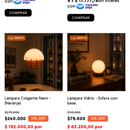
COMPRAR
COMPRAR
1
/
9
1
/
6
GRATIS
GRATIS
Lampara Colgante Nami -
Lampara Vidrio - Esfera con
{Naranja}
base.
$270.000
$90.000
$240.000
$79.000
11
% OFF
12
% OFF