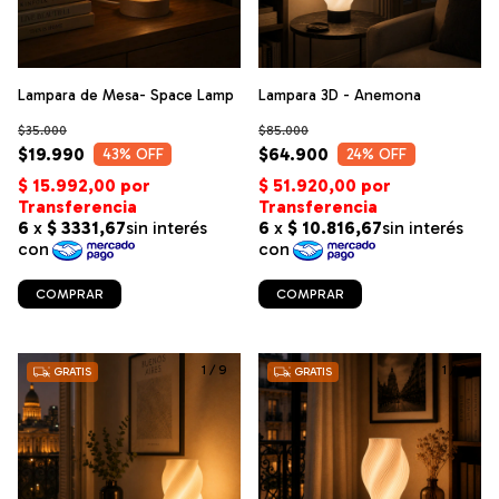
Lampara de Mesa- Space Lamp
Lampara 3D - Anemona
$35.000
$85.000
$19.990
$64.900
43
% OFF
24
% OFF
COMPRAR
COMPRAR
1
/
9
1
/
9
GRATIS
GRATIS