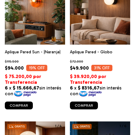
Aplique Pared Sun - {Naranja}
Aplique Pared - Globo
$115.500
$72.000
$94.000
$49.900
19
% OFF
31
% OFF
COMPRAR
COMPRAR
1
/
4
1
/
6
GRATIS
GRATIS