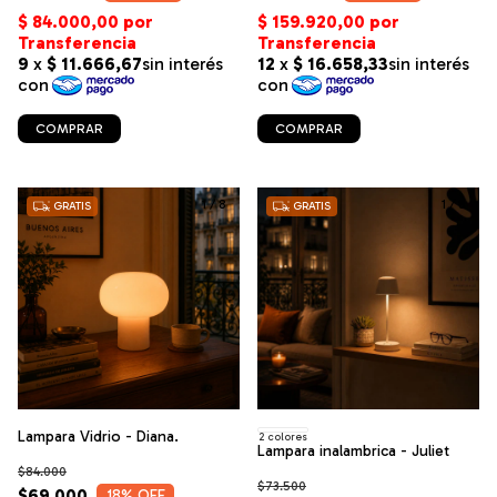
COMPRAR
COMPRAR
1
/
8
1
/
8
GRATIS
GRATIS
Lampara Vidrio - Diana.
2 colores
Lampara inalambrica - Juliet
$84.000
$73.500
$69.000
18
% OFF