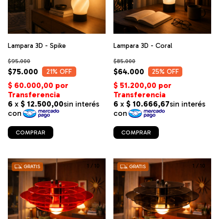
Lampara 3D - Spike
Lampara 3D - Coral
$95.000
$85.000
$75.000
$64.000
21
% OFF
25
% OFF
COMPRAR
COMPRAR
1
/
10
1
/
10
GRATIS
GRATIS