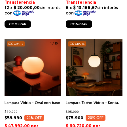
COMPRAR
COMPRAR
1
/
10
1
/
9
GRATIS
GRATIS
Lampara Vidrio - Oval con base
Lampara Techo Vidrio - Kenta.
$79.000
$95.000
$59.990
$75.900
24
% OFF
20
% OFF