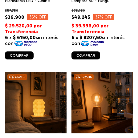
Planisferio LED - Celine
Lampara 3D - Fungi.
$57.750
$78.750
$36.900
$49.245
36
% OFF
37
% OFF
COMPRAR
COMPRAR
1
/
9
1
/
7
GRATIS
GRATIS