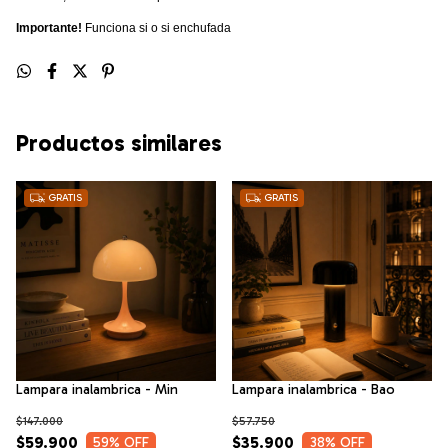
Importante!
Funciona si o si enchufada
Productos similares
GRATIS
GRATIS
Lampara inalambrica - Min
Lampara inalambrica - Bao
$147.000
$57.750
$59.900
$35.900
59
% OFF
38
% OFF