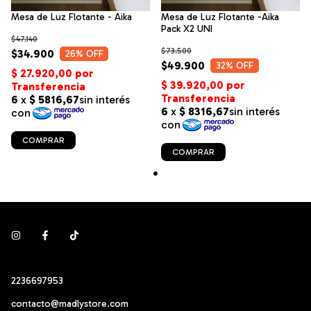
Mesa de Luz Flotante - Aika
Mesa de Luz Flotante -Aika
Pack X2 UNI
$47.140
$73.500
$34.900
26
% OFF
$49.900
32
% OFF
2236697953
contacto@madlystore.com