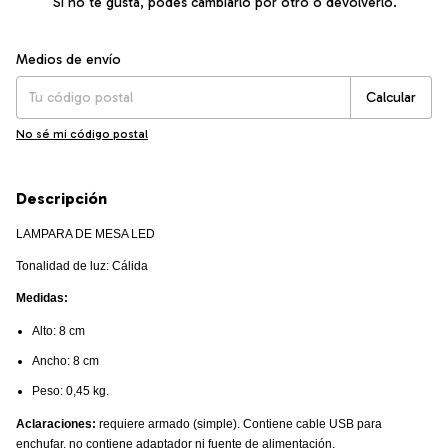
Si no te gusta, podés cambiarlo por otro o devolverlo.
Entregas para el CP:
Cambiar CP
Medios de envío
Calcular
No sé mi código postal
Descripción
LAMPARA DE MESA LED
Tonalidad de luz: Cálida
Medidas:
Alto: 8 cm
Ancho: 8 cm
Peso: 0,45 kg.
Aclaraciones:
requiere armado (simple). Contiene cable USB para
enchufar, no contiene adaptador ni fuente de alimentación.