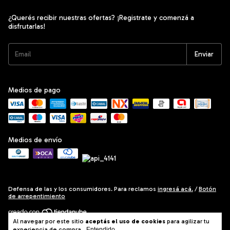
¿Querés recibir nuestras ofertas? ¡Registrate y comenzá a
disfrutarlas!
Medios de pago
Medios de envío
Defensa de las y los consumidores. Para reclamos
ingresá acá.
/
Botón
de arrepentimiento
Al navegar por este sitio
aceptás el uso de cookies
para agilizar tu
Copyright Madly Store - 2026. Todos los derechos reservados.
experiencia de compra.
Entendido