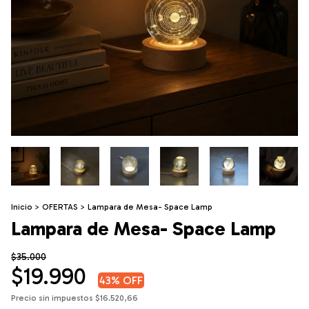
Inicio
>
OFERTAS
>
Lampara de Mesa- Space Lamp
Lampara de Mesa- Space Lamp
$35.000
$19.990
43
% OFF
Precio sin impuestos
$16.520,66