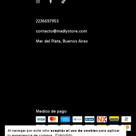
2236697953
contacto@madlystore.com
Mar del Plata, Buenos Aires
Medios de pago
Al navegar por este sitio
aceptás el uso de cookies
para agilizar
tu experiencia de compra.
Entendido