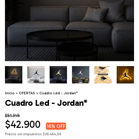
Inicio
>
OFERTAS
>
Cuadro Led - Jordan*
Cuadro Led - Jordan*
$51.345
$42.900
16
% OFF
Precio sin impuestos
$35.454,55