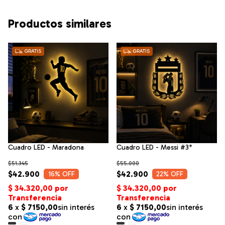
Productos similares
GRATIS
GRATIS
Cuadro LED - Maradona
Cuadro LED - Messi #3*
$51.345
$55.000
$42.900
$42.900
16
% OFF
22
% OFF