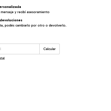
ersonalizada
 mensaje y recibí asesoramiento
devoluciones
sta, podés cambiarlo por otro o devolverlo.
:
Cambiar CP
Calcular
stal