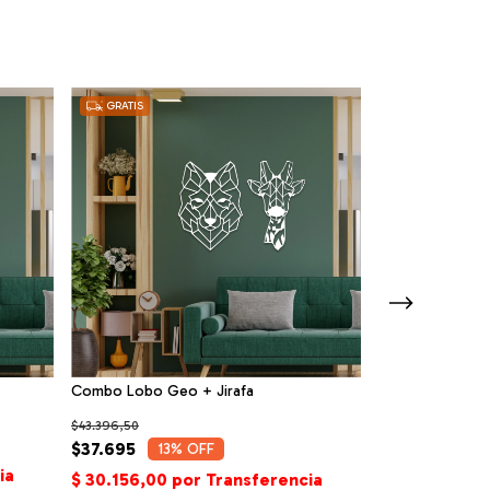
GRATIS
GRATIS
Wood Wall Art -
Combo Lobo Geo + Jirafa
$52.500
$43.396,50
$47.250
10
%
$37.695
13
% OFF