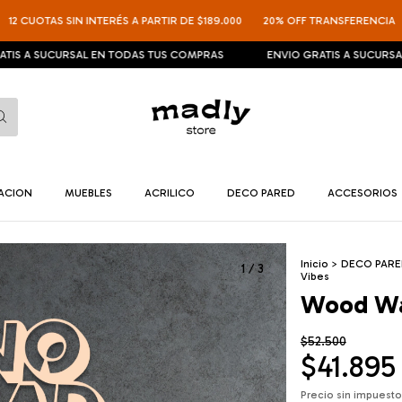
OTAS SIN INTERÉS A PARTIR DE $189.000
20% OFF TRANSFERENCIA
12 C
SUCURSAL EN TODAS TUS COMPRAS
ENVIO GRATIS A SUCURSAL EN T
NACION
MUEBLES
ACRILICO
DECO PARED
ACCESORIOS
Inicio
>
DECO PAR
1
/
3
Vibes
Wood Wal
$52.500
$41.89
Precio sin impuest