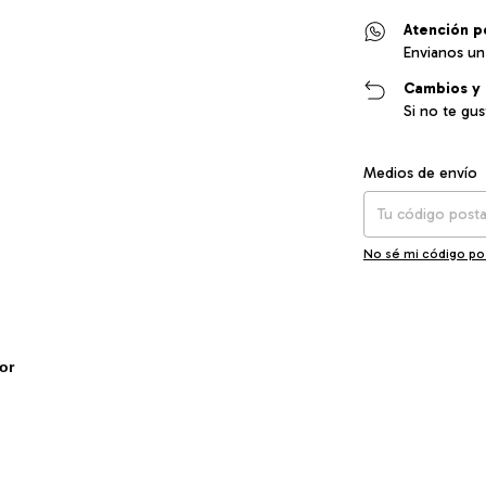
Atención p
Envianos un
Cambios y 
Si no te gu
Entregas para el CP
Medios de envío
No sé mi código po
or