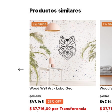
Productos similares
GRATIS
GRA
Wood Wall Art - Lobo Geo
Wood W
$62.895
$47.145
$47.145
$47.14
25
% OFF