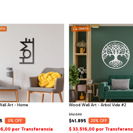
TIS
GRATIS
all Art - Home
Wood Wall Art - Arbol Vida #2
$52.500
5
$41.895
0
% OFF
20
% OFF