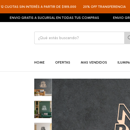
TAS SIN INTERÉS A PARTIR DE $189.000
20% OFF TRANSFERENCIA
12 CU
VIO GRATIS A SUCURSAL EN TODAS TUS COMPRAS
ENVIO GRATIS A 
HOME
OFERTAS
MAS VENDIDOS
ILUMI