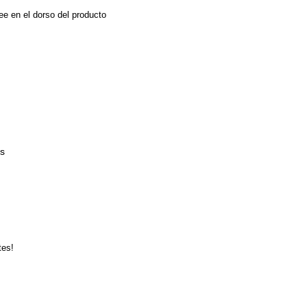
ee en el dorso del producto
és
tes!