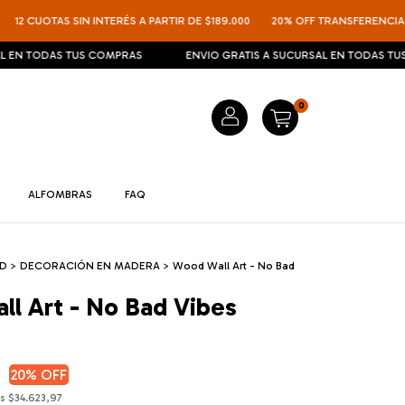
UOTAS SIN INTERÉS A PARTIR DE $189.000
20% OFF TRANSFERENCIA
12 
ODAS TUS COMPRAS
ENVIO GRATIS A SUCURSAL EN TODAS TUS COMP
0
ALFOMBRAS
FAQ
ED
>
DECORACIÓN EN MADERA
>
Wood Wall Art - No Bad
l Art - No Bad Vibes
5
20
% OFF
os
$34.623,97