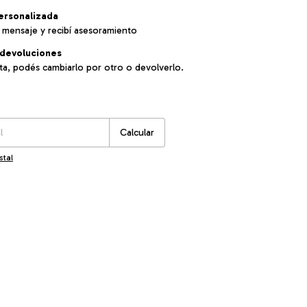
ersonalizada
 mensaje y recibí asesoramiento
devoluciones
sta, podés cambiarlo por otro o devolverlo.
:
Cambiar CP
Calcular
stal