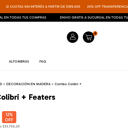
CUOTAS SIN INTERÉS A PARTIR DE $189.000
20% OFF TRANSFERENCIA
12
TODAS TUS COMPRAS
ENVIO GRATIS A SUCURSAL EN TODAS TUS COMP
0
ALFOMBRAS
FAQ
ED
>
DECORACIÓN EN MADERA
>
Combo Colibri +
libri + Featers
12
%
OFF
os
$33.756,20