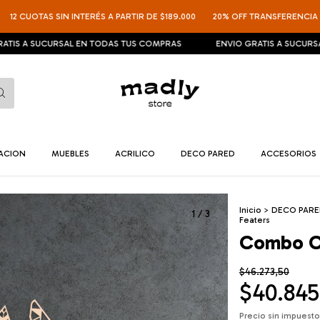
OTAS SIN INTERÉS A PARTIR DE $189.000
20% OFF TRANSFERENCIA
12 
 SUCURSAL EN TODAS TUS COMPRAS
ENVIO GRATIS A SUCURSAL EN 
NACION
MUEBLES
ACRILICO
DECO PARED
ACCESORIOS
Inicio
>
DECO PAR
1
/
3
Featers
Combo Co
$46.273,50
$40.845
Precio sin impuest