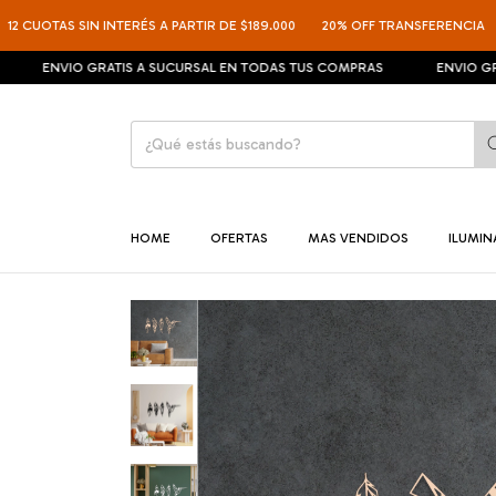
TAS SIN INTERÉS A PARTIR DE $189.000
20% OFF TRANSFERENCIA
12 CU
NVIO GRATIS A SUCURSAL EN TODAS TUS COMPRAS
ENVIO GRATIS A
HOME
OFERTAS
MAS VENDIDOS
ILUMI