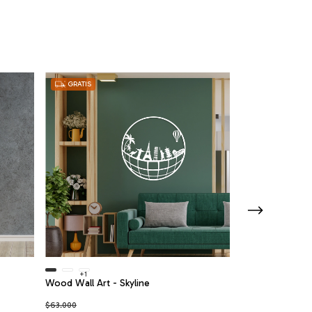
GRATIS
GRATIS
+1
+1
Wood Wall Art - Skyline
Wood Wall Art -
$63.000
$52.500