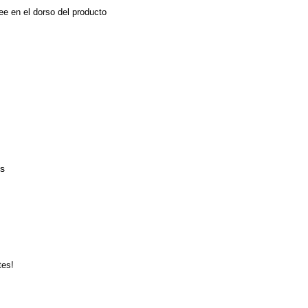
ee en el dorso del producto
és
tes!