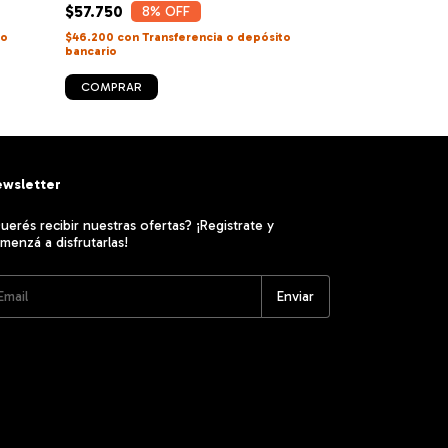
$57.750
$41.895
8
% OFF
20
%
to
$46.200
con
Transferencia o depósito
$33.516
con
Tran
bancario
bancario
COMPRAR
COMPRAR
wsletter
uerés recibir nuestras ofertas? ¡Registrate y
menzá a disfrutarlas!