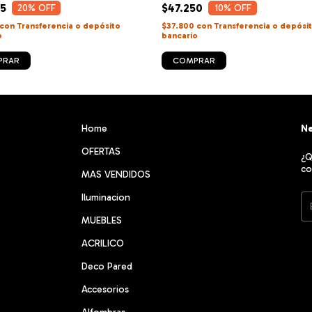
95
$47.250
20
% OFF
10
% OFF
con
Transferencia o depósito
$37.800
con
Transferencia o depósi
o
bancario
PRAR
COMPRAR
Home
Ne
OFERTAS
¿Q
co
MAS VENDIDOS
Iluminacion
MUEBLES
ACRILICO
Deco Pared
Accesorios