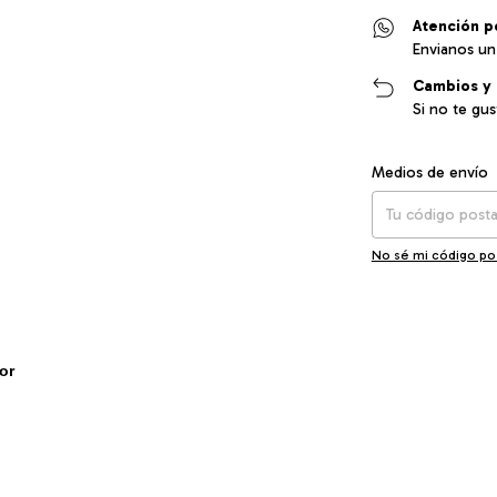
Atención p
Envianos un
Cambios y 
Si no te gu
Entregas para el CP
Medios de envío
No sé mi código po
or