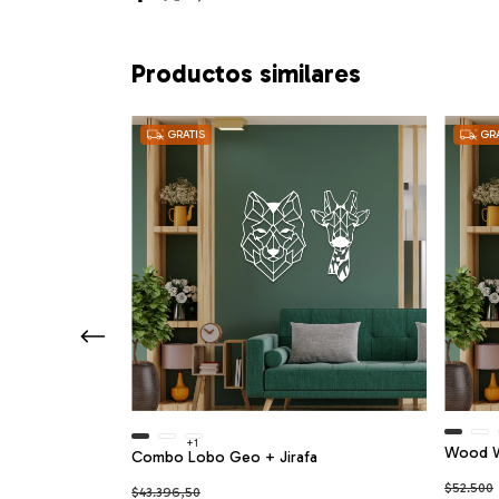
Productos similares
GRATIS
GRA
+1
Wood Wa
Combo Lobo Geo + Jirafa
$52.500
$43.396,50