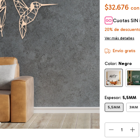
$32.676
con
Cuotas SIN 
20% de descuent
Ver más detalles
Envío gratis
Color:
Negro
Espesor:
5,5MM
5,5MM
3MM