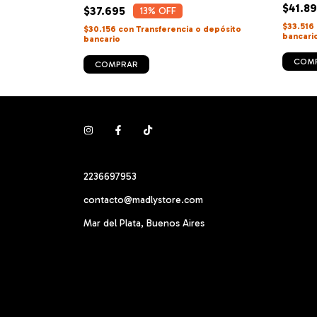
$41.8
$37.695
13
% OFF
o depósito
$33.516
$30.156
con
Transferencia o depósito
bancari
bancario
COM
COMPRAR
2236697953
contacto@madlystore.com
Mar del Plata, Buenos Aires