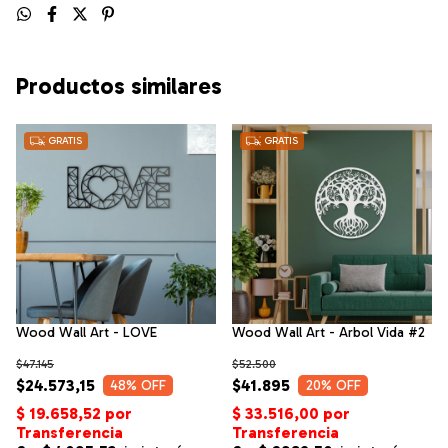
Productos similares
GRATIS
GRATIS
Wood Wall Art - LOVE
Wood Wall Art - Arbol Vida #2
$47.145
$52.500
$24.573,15
$41.895
48
% OFF
20
% OFF