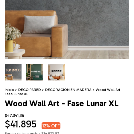
Inicio
>
DECO PARED
>
DECORACIÓN EN MADERA
>
Wood Wall Art -
Fase Lunar XL
Wood Wall Art - Fase Lunar XL
$47.341,35
$41.895
12
% OFF
Precio sin impuestos
$34.623,97