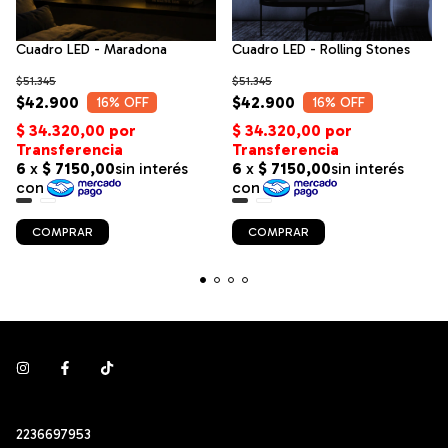
Cuadro LED - Maradona
Cuadro LED - Rolling Stones
$51.345
$51.345
$42.900
$42.900
16
% OFF
16
% OFF
COMPRAR
COMPRAR
2236697953