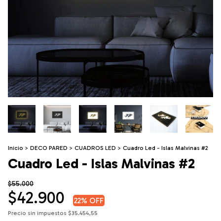
Inicio
>
DECO PARED
>
CUADROS LED
>
Cuadro Led - Islas Malvinas #2
Cuadro Led - Islas Malvinas #2
$55.000
$42.900
22
% OFF
Precio sin impuestos
$35.454,55